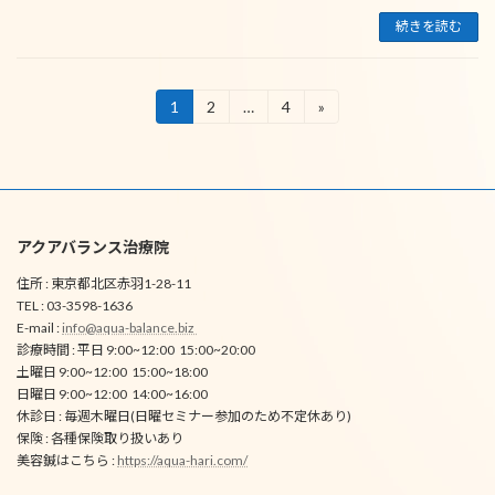
続きを読む
投
1
2
…
4
»
固
固
固
定
定
定
稿
ペ
ペ
ペ
ー
ー
ー
の
ジ
ジ
ジ
ペ
アクアバランス治療院
ー
住所 : 東京都北区赤羽1-28-11
ジ
TEL : 03-3598-1636
送
E-mail :
info@aqua-balance.biz
診療時間 : 平日 9:00~12:00 15:00~20:00
り
土曜日 9:00~12:00 15:00~18:00
日曜日 9:00~12:00 14:00~16:00
休診日 : 毎週木曜日(日曜セミナー参加のため不定休あり)
保険 : 各種保険取り扱いあり
美容鍼はこちら :
https://aqua-hari.com/