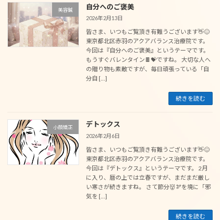
自分へのご褒美
美容鍼
2026年2月13日
皆さま、いつもご覧頂き有難うございます👋😊
東京都北区赤羽のアクアバランス治療院です。
今回は『自分へのご褒美』というテーマです。
もうすぐバレンタイン🍫💝ですね。 大切な人へ
の贈り物も素敵ですが、毎日頑張っている「自
分自 […]
続きを読む
デトックス
小顔矯正
2026年2月6日
皆さま、いつもご覧頂き有難うございます👋😊
東京都北区赤羽のアクアバランス治療院です。
今回は『デトックス』というテーマです。 2月
に入り、暦の上では立春ですが、まだまだ厳し
い寒さが続きますね。 さて節分👹🫘を境に「邪
気を […]
続きを読む