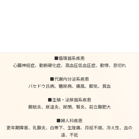
■消化器系疾患
胃炎、消化不良、胃酸過多、下痢、便秘、肝機能障害、肝炎、胃
十二指腸潰瘍、痔疾
■呼吸器疾患
気管支炎、喘息、風邪および予防
■循環器系疾患
心臓神経症、動脈硬化症、高血圧低血圧症、動悸、息切れ
■代謝内分泌系疾患
バセドウ氏病、糖尿病、痛風、脚気、貧血
■生殖・泌尿器系疾患
膀胱炎、尿道炎、尿閉、腎炎、前立腺肥大
■婦人科疾患
更年期障害、乳腺炎、白帯下、生理痛、月経不順、冷え性、血の
道、不妊