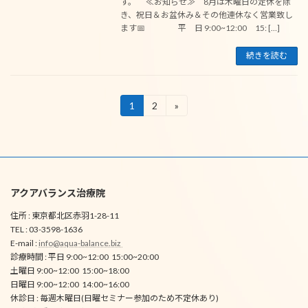
す。 ≪お知らせ≫ 8月は木曜日の定休を除
き、祝日＆お盆休み＆その他連休なく営業致し
ます📅 平 日 9:00~12:00 15: […]
続きを読む
投
1
2
»
固
固
定
定
稿
ペ
ペ
ー
ー
の
ジ
ジ
ペ
アクアバランス治療院
ー
住所 : 東京都北区赤羽1-28-11
ジ
TEL : 03-3598-1636
送
E-mail :
info@aqua-balance.biz
診療時間 : 平日 9:00~12:00 15:00~20:00
り
土曜日 9:00~12:00 15:00~18:00
日曜日 9:00~12:00 14:00~16:00
休診日 : 毎週木曜日(日曜セミナー参加のため不定休あり)