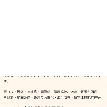
📌鍼にしか到達できない筋肉を刺激 →シワやたるみ、クマ、く
すみ、肌荒れ等が改善
📌引き締めと緩める効果 →たるみやむくみが解消されリフトア
ップ
📌お顔へのアプローチ(美肌をつくる) →リフトアップや小顔、む
くみやくすみの解消、肌質の向上
📌腹部・腰部へのアプローチ(身体の内側から綺麗に) →体質改
善、疲労回復
【こんな方にお薦め お客様症状一覧】 WHO(世界保健機構)が鍼
灸治療で効果があるとすでに認定されているものを一部紹介しま
す。
肩コリ・腰痛・神経痛・関節痛・健康維持、増進・緊張性頭痛・
片頭痛・膝関節痛・免疫の活性化・血行改善・恒常性機能亢進等