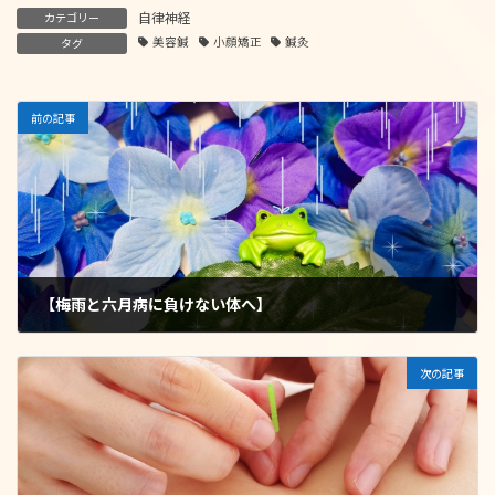
自律神経
カテゴリー
美容鍼
小顔矯正
鍼灸
タグ
前の記事
【梅雨と六月病に負けない体へ】
2025年6月7日
次の記事