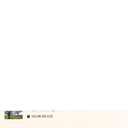
Bluesky
Threads
関連記事
連休疲れと自律神経
2026年5月9日
新生活の疲れと美顔ケア
2026年4月16日
新年度のご挨拶と心身のリセット
2026年4月9日
お花見と自律神経のケア
2026年3月31日