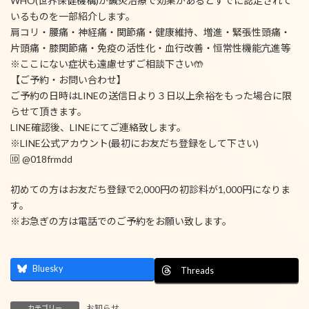
WHO(世界保健機構)が鍼灸治療で効果があるとすでに認定されて
いるものを一部紹介します。
肩コリ・腰痛・神経痛・関節痛・健康維持、増進・緊張性頭痛・
片頭痛・膝関節痛・免疫の活性化・血行改善・恒常性機能亢進等
※ここにない症状も遠慮せずご相談下さい🤲
【ご予約・お問い合わせ】
ご予約の日時はLINEの送信日より３日以上余裕をもった場合に限
らせて頂きます。
LINE確認後、LINEにてご連絡致します。
※LINE公式アカウント(最初にお友だち登録をして下さい)
🆔 @018frmdd
初めての方はお友だち登録で2,000円の初診料が1,000円になりま
す。
※お急ぎの方は電話でのご予約をお願い致します。
Bluesky
Threads
お知らせ
カテゴリー