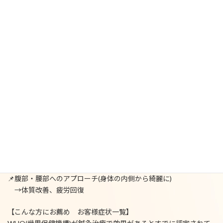
JR「赤羽駅」東口より徒歩5分
地下鉄南北線「赤羽岩淵駅」より徒歩3分
【当院のこだわり】
✅初診の問診に十分な時間をとります
✅お客様(①早急に痛み改善②体質改善に分けて)にプラン提案
✅”治療用の着替え（無料）”があり普段着のままで来院可能
【美容鍼とは？他の美容法にない効果多数】
📌鍼にしか到達できない筋肉を刺激
→シワやたるみ、クマ、くすみ、肌荒れ等が改善
📌引き締めと緩める効果
→たるみやむくみが解消されリフトアップ
📌お顔へのアプローチ(美肌をつくる)
→リフトアップや小顔、むくみやくすみの解消、肌質の向上
📌腹部・腰部へのアプローチ(身体の内側から綺麗に)
→体質改善、疲労回復
【こんな方にお薦め お客様症状一覧】