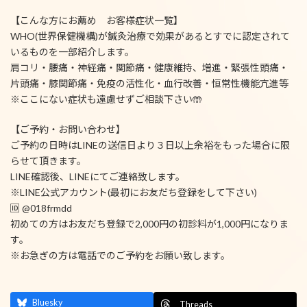
【こんな方にお薦め お客様症状一覧】
WHO(世界保健機構)が鍼灸治療で効果があるとすでに認定されて
いるものを一部紹介します。
肩コリ・腰痛・神経痛・関節痛・健康維持、増進・緊張性頭痛・
片頭痛・膝関節痛・免疫の活性化・血行改善・恒常性機能亢進等
※ここにない症状も遠慮せずご相談下さい🤲
【ご予約・お問い合わせ】
ご予約の日時はLINEの送信日より３日以上余裕をもった場合に限
らせて頂きます。
LINE確認後、LINEにてご連絡致します。
※LINE公式アカウント(最初にお友だち登録をして下さい)
🆔 @018frmdd
初めての方はお友だち登録で2,000円の初診料が1,000円になりま
す。
※お急ぎの方は電話でのご予約をお願い致します。
Bluesky
Threads