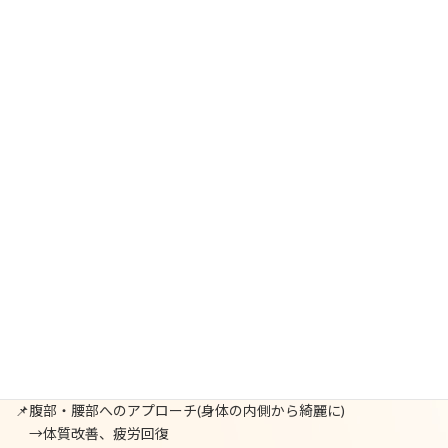
〒115-0045 東京都北区赤羽1丁目28−11 近隣に有料パーキン
グ有
✅アクセス
JR「赤羽駅」東口より徒歩5分
地下鉄南北線「赤羽岩淵駅」より徒歩3分
【当院のこだわり】
✅初診の問診に十分な時間をとります
✅お客様(①早急に痛み改善②体質改善に分けて)にプラン提案
✅”治療用の着替え（無料）”があり普段着のままで来院可能
【美容鍼とは？他の美容法にない効果多数】
📌鍼にしか到達できない筋肉を刺激
→シワやたるみ、クマ、くすみ、肌荒れ等が改善
📌引き締めと緩める効果
→たるみやむくみが解消されリフトアップ
📌お顔へのアプローチ(美肌をつくる)
→リフトアップや小顔、むくみやくすみの解消、肌質の向上
📌腹部・腰部へのアプローチ(身体の内側から綺麗に)
→体質改善、疲労回復